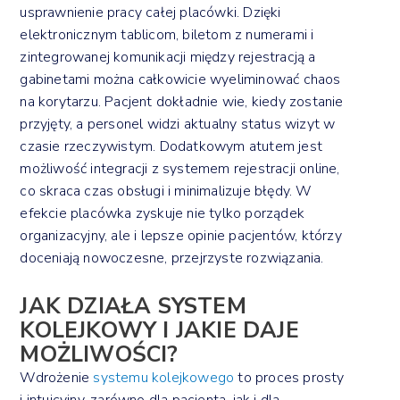
usprawnienie pracy całej placówki. Dzięki
elektronicznym tablicom, biletom z numerami i
zintegrowanej komunikacji między rejestracją a
gabinetami można całkowicie wyeliminować chaos
na korytarzu. Pacjent dokładnie wie, kiedy zostanie
przyjęty, a personel widzi aktualny status wizyt w
czasie rzeczywistym. Dodatkowym atutem jest
możliwość integracji z systemem rejestracji online,
co skraca czas obsługi i minimalizuje błędy. W
efekcie placówka zyskuje nie tylko porządek
organizacyjny, ale i lepsze opinie pacjentów, którzy
doceniają nowoczesne, przejrzyste rozwiązania.
JAK DZIAŁA SYSTEM
KOLEJKOWY I JAKIE DAJE
MOŻLIWOŚCI?
Wdrożenie
systemu kolejkowego
to proces prosty
i intuicyjny, zarówno dla pacjenta, jak i dla