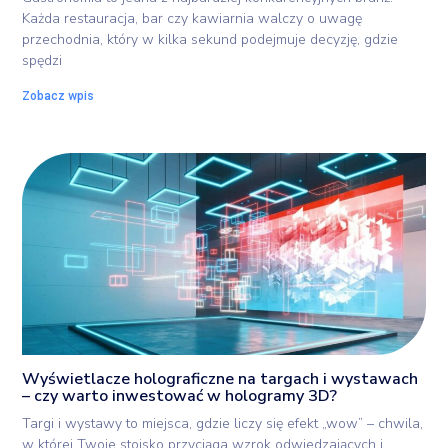
Każda restauracja, bar czy kawiarnia walczy o uwagę
przechodnia, który w kilka sekund podejmuje decyzję, gdzie
spędzi
Zobacz wpis
Wyświetlacze holograficzne na targach i wystawach
– czy warto inwestować w hologramy 3D?
Targi i wystawy to miejsca, gdzie liczy się efekt „wow” – chwila,
w której Twoje stoisko przyciąga wzrok odwiedzających i