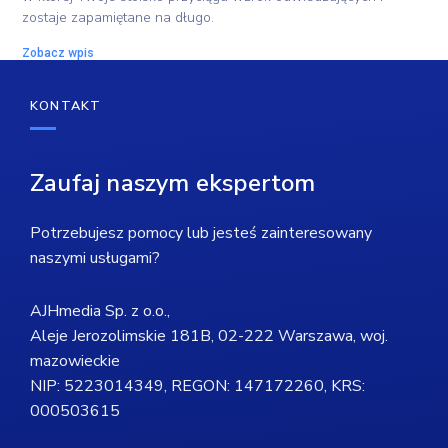
zostaje zapamiętane na długo.
Zobacz wpis
KONTAKT
Zaufaj naszym ekspertom
Potrzebujesz pomocy lub jesteś zainteresowany
naszymi usługami?
AJHmedia Sp. z o.o.,
Aleje Jerozolimskie 181B, 02-222 Warszawa, woj.
mazowieckie
NIP: 5223014349, REGON: 147172260, KRS:
000503615